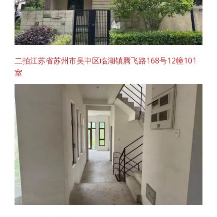
二拍江苏省苏州市吴中区临湖镇腾飞路168号12幢101
室